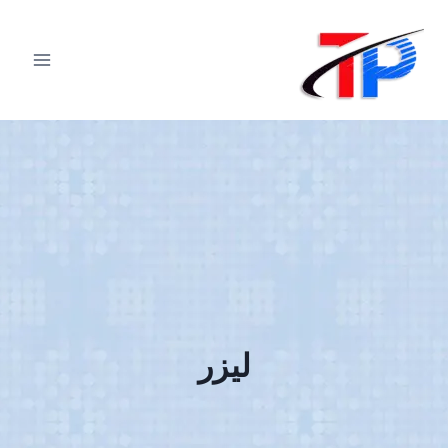
لتجاوز
لى
لمحتوى
ليزر