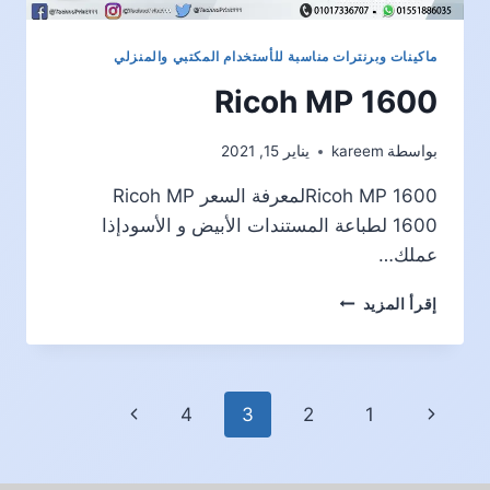
ماكينات وبرنترات مناسبة للأستخدام المكتبي والمنزلي
Ricoh MP 1600
بواسطة
kareem
يناير 15, 2021
Ricoh MP 1600لمعرفة السعر Ricoh MP
1600 لطباعة المستندات الأبيض و الأسودإذا
عملك…
RICOH
إقرأ المزيد
MP
1600
تنقل
الصفحة
الصفحة
4
3
2
1
الصفحة
السابقة
التالية