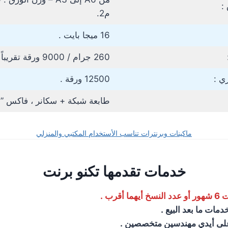
:
م2.
16 ميجا بايت .
260 جرام / 9000 ورقة تقريباً لتغطية 5% .
ي :
12500 ورقة .
طابعة شبكة + سكانر ، فاكس ” أ
ماكينات وبرنترات تناسب الأستخدام المكتبي والمنزلي
خدمات تقدمها تكنو برنت
أقرب .
مات ما بعد البيع .
على أيدي مهندسين متخصصين .