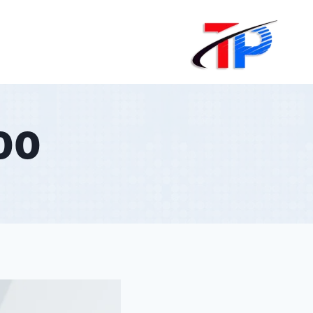
لتجاوز
لى
لمحتوى
500