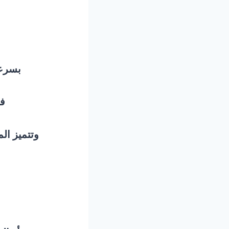
بسرعة 15 ورقة فى الدقيقة وزن الورق م
فا
وتتميز الم