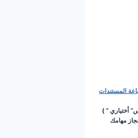
اعة المستندات
” أختياري ” )
جاز مهامك