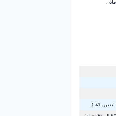
اة .
من A6 إلى A3 – وزن الورق : 60 إلى 90 جرام/