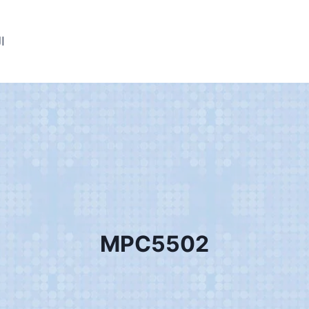
ال
MPC5502