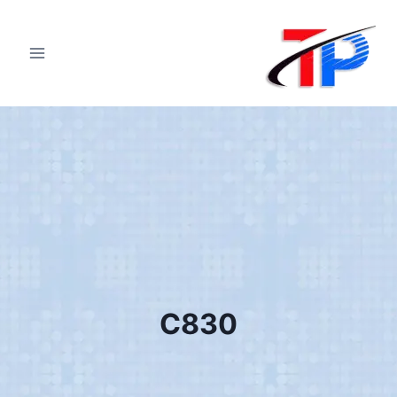
لتجاوز
لى
لمحتوى
C830