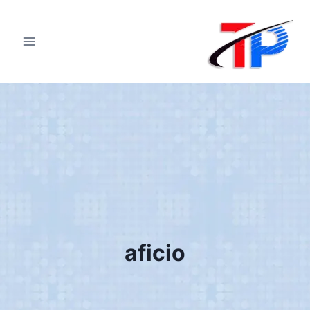
لتجاوز
لى
لمحتوى
aficio