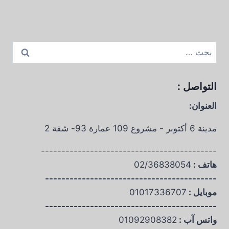
البحث
عن:
التواصل :
العنوان:
مدينة 6 أكتوبر - مشروع 109 عمارة 93- شقة 2
-------------------------------------------
هاتف :
02/36838054
------------------------------------------
موبايل :
01017336707
------------------------------------------
واتس آب :
01092908382