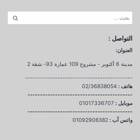
البحث
عن:
التواصل :
العنوان:
مدينة 6 أكتوبر - مشروع 109 عمارة 93- شقة 2
-------------------------------------------
هاتف :
02/36838054
------------------------------------------
موبايل :
01017336707
------------------------------------------
واتس آب :
01092908382