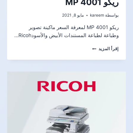
ريكو MP 4001
بواسطة
kareem
مايو 8, 2021
ريكو MP 4001 لمعرفة السعر ماكينة تصوير
وطباعة لطباعة المستندات الأبيض والأسودRicoh…
ريكو
إقرأ المزيد
MP
4001