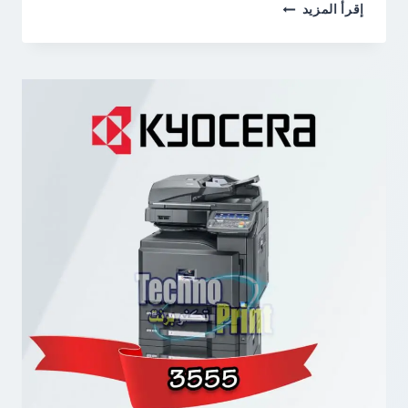
ريكو
إقرأ المزيد
MP
C3001