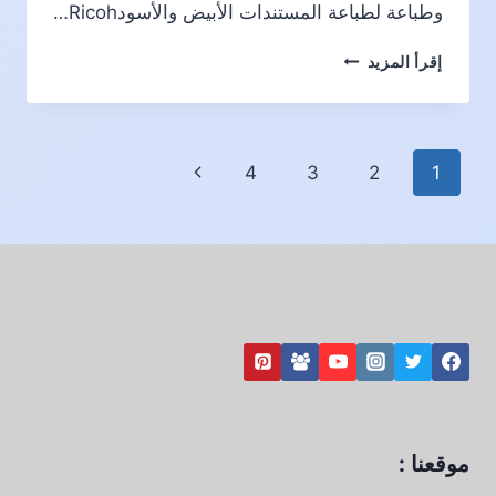
وطباعة لطباعة المستندات الأبيض والأسودRicoh…
ريكو
إقرأ المزيد
MP
4054
تنقل
الصفحة
4
3
2
1
الصفحة
التالية
موقعنا :