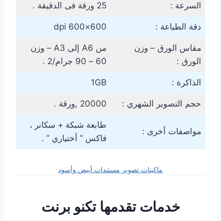
السرعة :
25 ورقة فى الدقيقة .
دقة الطباعة :
600×600 dpi
مقاس الورق – وزن
من A6 إلى A3 – وزن
الورق :
60 – 90 جرام/2 .
الذاكرة :
1GB
حجم التصوير الشهري :
20000 ,ورقة .
طابعة شبكة + سكانر ،
مواصفات أخرى :
فاكس ” أختياري ” .
ماكينات تصوير مستندات أبيض وأسود
خدمات تقدمها تكنو برنت