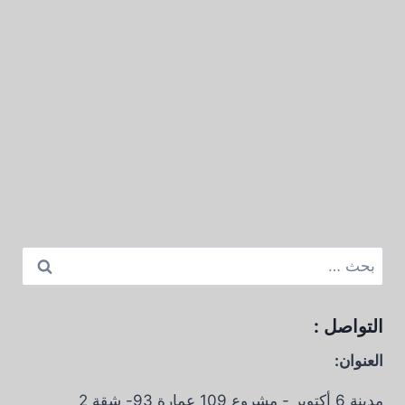
البحث
عن:
التواصل :
العنوان:
مدينة 6 أكتوبر - مشروع 109 عمارة 93- شقة 2