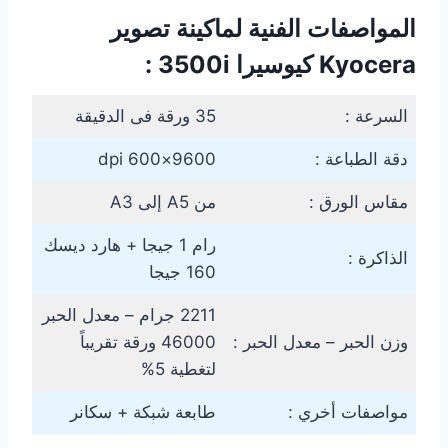
المواصفات الفنية لماكينة تصوير
Kyocera كيوسيرا 3500i :
السرعة :
35 ورقة فى الدقيقة
دقة الطباعة :
9600×600 dpi
مقاس الورق :
من A5 إلى A3
رام 1 جيجا + هارد ديسك
الذاكرة :
160 جيجا
2211 جرام – معدل الحبر
وزن الحبر – معدل الحبر :
46000 ورقة تقريباً
لتغطية 5%
مواصفات أخري :
طابعة شبكة + سكانر