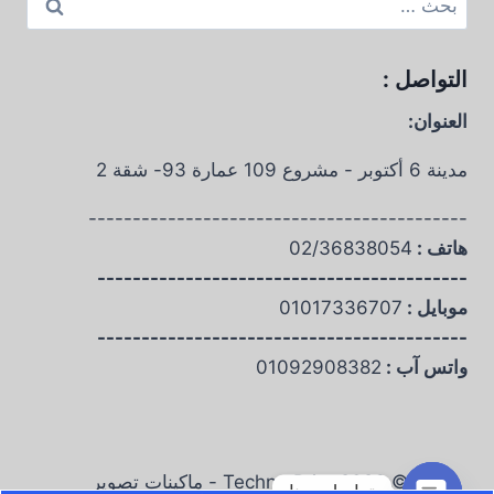
عن:
التواصل :
العنوان:
مدينة 6 أكتوبر - مشروع 109 عمارة 93- شقة 2
-------------------------------------------
هاتف :
02/36838054
------------------------------------------
موبايل :
01017336707
------------------------------------------
واتس آب :
01092908382
© 2026 Techno Print - ماكينات تصوير
تواصل معنا