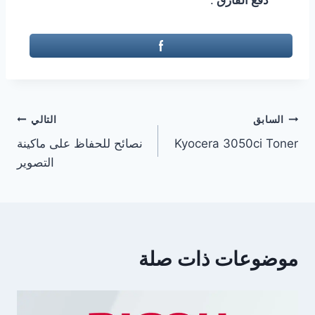
دفع الفارق
.
تصفّح
السابق
التالي
Kyocera 3050ci Toner
نصائح للحفاظ على ماكينة
المقالات
التصوير
موضوعات ذات صلة