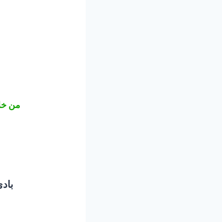
من خلا
باد