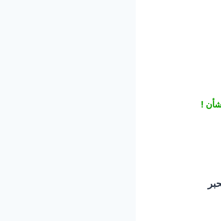
شأن !
بر