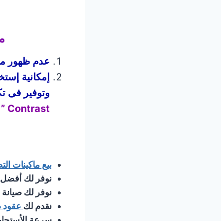
م
عدم ظهور مشكلة Toner
وتوفير فى تك
Contrast ” أعلي وبمعدلات أكبر من الماكينات التي تعمل بالبامب .
بيع ماكينات التصوير بضمان 6 شه
نوفر لك أفضل خ
نوفر لك صيانة
نقدم لك
عقود ص
سرعة الأستجابة