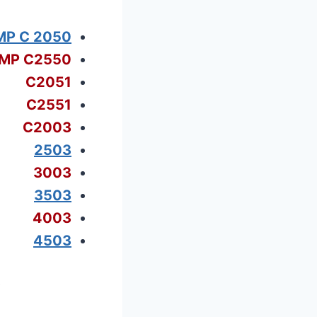
MP C 2050
MP C2550
C2051
C2551
C2003
2503
3003
3503
4003
4503
ف