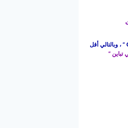
إمكانية إستخدام حبر High Copy مرتان ومرة حبر أصلي ” Original ” ، وبالتالي أقل
 تباين ”