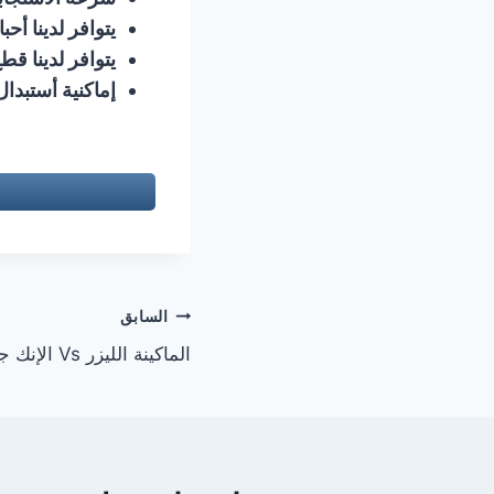
يتوافر لدينا أحب
يتوافر لدينا قط
إماكنية أستبدال
تصفّح
السابق
الماكينة الليزر Vs الإنك جيت
المقالات