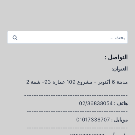
البحث
عن:
التواصل :
العنوان:
مدينة 6 أكتوبر - مشروع 109 عمارة 93- شقة 2
-------------------------------------------
هاتف :
02/36838054
------------------------------------------
موبايل :
01017336707
------------------------------------------