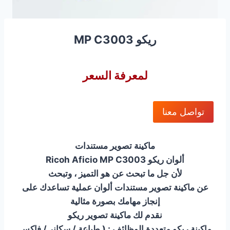
ريكو MP C3003
لمعرفة السعر
تواصل معنا
ماكينة تصوير مستندات
ألوان ريكو Ricoh Aficio MP C3003
لأن جل ما تبحث عن هو التميز ، وتبحث
عن ماكينة تصوير مستندات ألوان عملية تساعدك على
إنجاز مهامك بصورة مثالية
نقدم لك ماكينة تصوير ريكو
ماكينة ريكو متعددة الوظائف : ( طباعة / سكانر / فاكس