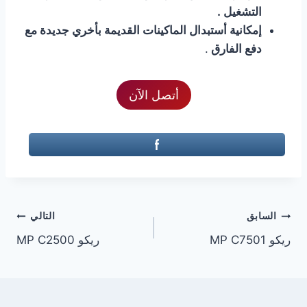
التشغيل .
إمكانية أستبدال الماكينات القديمة بأخري جديدة مع
دفع الفارق
.
أتصل الآن
تصفّح
السابق
التالي
ريكو MP C7501
ريكو MP C2500
المقالات